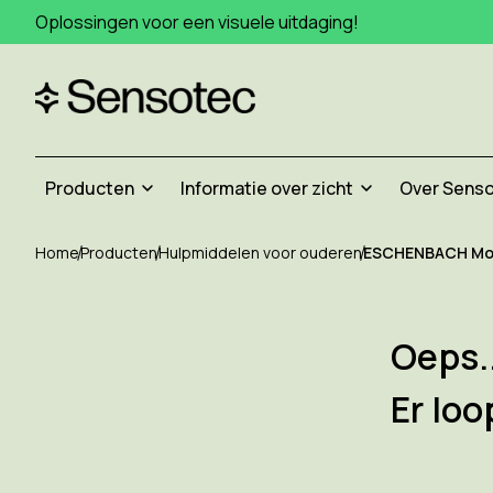
Oplossingen voor een visuele uitdaging!
Producten
Informatie over zicht
Over Sens
Home
Producten
Hulpmiddelen voor ouderen
ESCHENBACH Mobi
Oeps.
Er loo