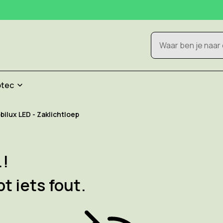
Zoeken
otec
lux LED - Zaklichtloep
.!
pt iets fout.