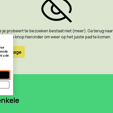
e je probeert te bezoeken bestaat niet (meer). Ga terug naar
bruik de knop hieronder om weer op het juiste pad te komen.
yse
 homepage
seerde
nt u de
enkele