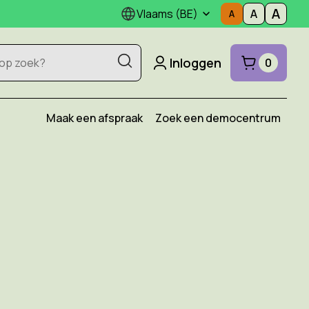
Vlaams (BE)
Inloggen
0
Maak een afspraak
Zoek een democentrum