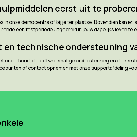
 hulpmiddelen eerst uit te prober
in onze democentra of bij je ter plaatse. Bovendien kan er, af
ende een testperiode uitgebreid in jouw dagelijks leven te 
t en technische ondersteuning v
et onderhoud, de softwarematige ondersteuning en de herstelli
icepunten of contact opnemen met onze supportafdeling voor
enkele