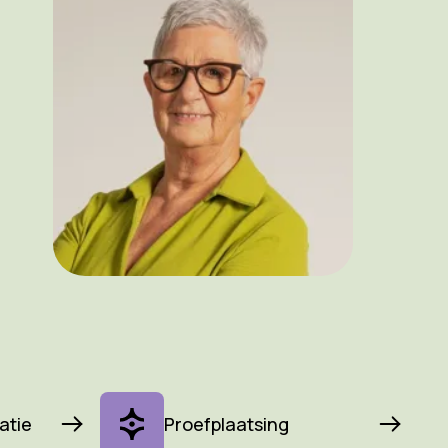
vatie
Proefplaatsing