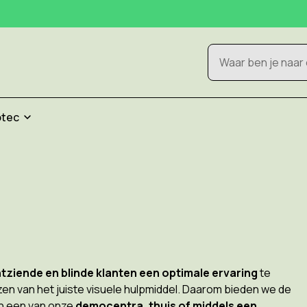
Zoeken
otec
tziende en blinde klanten een optimale ervaring
te
ezen van het juiste visuele hulpmiddel. Daarom bieden we de
 in een van onze
democentra, thuis of middels een