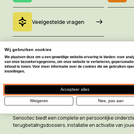
Veelgestelde vragen
Wij gebruiken cookies
We plaatsen deze om u een geweldige website-ervaring te bieden: voor anal
van onze bezoekersgegevens, om onze website te verbeteren, gepersonali
inhoud te tonen. Voor meer informatie over de cookies die we gebruiken ope
Veelgestelde vragen (FAQ
instellingen.
Welke diensten biedt Sensote
Accepteer alles
Weigeren
Nee, pas aan
beperking?
Sensotec biedt een complete en persoonlijke ondersteun
terugbetalingsdossiers, installatie en activatie van j