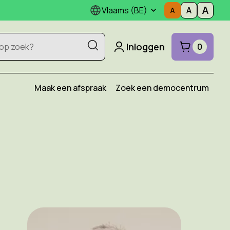
Vlaams (BE)
Inloggen
0
Maak een afspraak
Zoek een democentrum