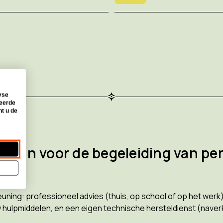
yse
seerde
nt u de
)
c aan voor de begeleiding van pe
ing: professioneel advies (thuis, op school of op het werk),
ouw hulpmiddelen, en een eigen technische hersteldienst (nave