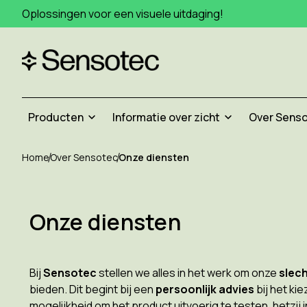
Oplossingen voor een visuele uitdaging!
Producten
Informatie over zicht
Over Sens
Home
Over Sensotec
Onze diensten
Onze diensten
Bij
Sensotec
stellen we alles in het werk om onze
slech
bieden. Dit begint bij een
persoonlijk advies
bij het ki
mogelijkheid om het product uitvoerig te testen, hetzij