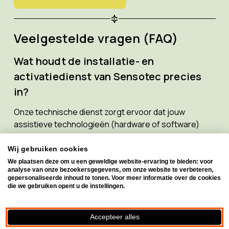
Veelgestelde vragen (FAQ)
Wat houdt de installatie- en
activatiedienst van Sensotec precies
in?
Onze technische dienst zorgt ervoor dat jouw
assistieve technologieën (hardware of software)
volledig gebruiksklaar zijn. Onze experten ontfermen
zich over de fysieke installatie van de toestellen, de
Wij gebruiken cookies
complete configuratie van de compenserende
We plaatsen deze om u een geweldige website-ervaring te bieden: voor
analyse van onze bezoekersgegevens, om onze website te verbeteren,
software op jouw computer, en de activatie van de
gepersonaliseerde inhoud te tonen. Voor meer informatie over de cookies
vereiste licenties voor een optimale werking.
die we gebruiken opent u de instellingen.
Kan de installatie van de hulpmiddelen
Accepteer alles
thuis, op school of op de werkplek