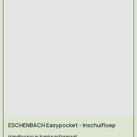
ESCHENBACH Easypocket - Inschuifloep
Handloepje in bankpasformaat.