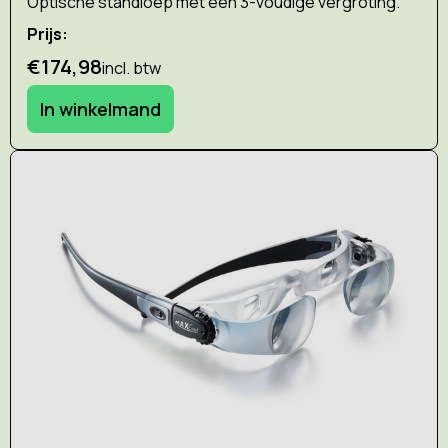
Optische standloep met een 3-voudige vergroting.
Prijs:
€174,98
incl. btw
In winkelmand