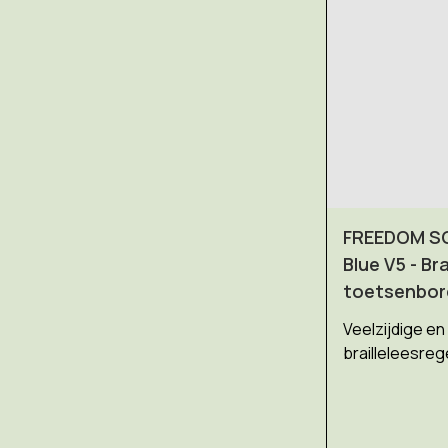
FREEDOM SC
Blue V5 - Bra
toetsenbord
Veelzijdige e
brailleleesrege