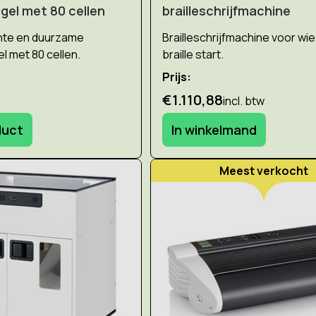
egel met 80 cellen
brailleschrijfmachine
ënte en duurzame
Brailleschrijfmachine voor wi
el met 80 cellen.
braille start.
Prijs:
€1.110,88
incl. btw
duct
In winkelmand
Meest verkocht