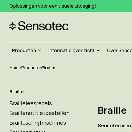
Oplossingen voor een visuele uitdaging!
Producten
Informatie over zicht
Over Sens
Home
Producten
Braille
Braille
Brailleleesregels
Braille
Braillenotitietoestellen
Brailleschrijfmachines
Sensotec is exp