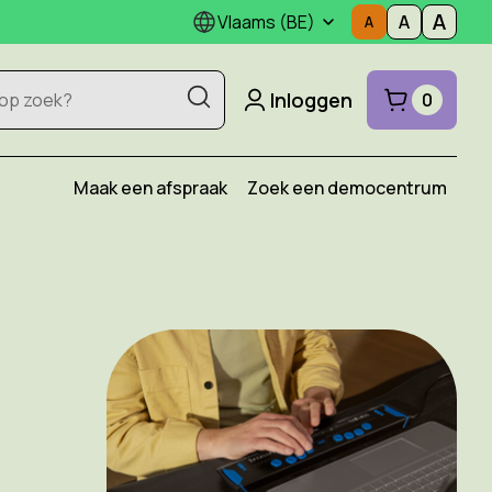
Vlaams (BE)
Inloggen
0
Maak een afspraak
Zoek een democentrum