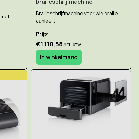
brailleschrijfmachine
Brailleschrijfmachine voor wie braille
e met
aanleert.
Prijs:
€1.110,88
incl. btw
In winkelmand