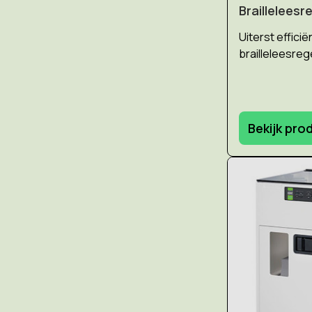
Brailleleesr
Uiterst effici
brailleleesreg
Bekijk pro