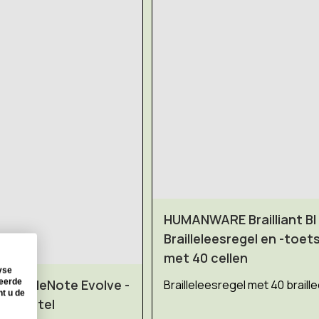
HUMANWARE Brailliant BI 
Brailleleesregel en -toe
met 40 cellen
yse
BrailleNote Evolve -
seerde
Brailleleesregel met 40 braille
nt u de
tietoestel