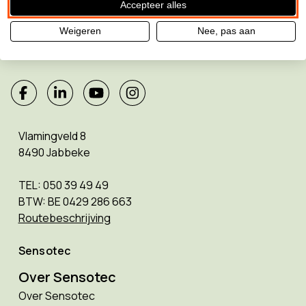
Accepteer alles
Sensotec maakt deel uit van de
Weigeren
Nee, pas aan
Allkind Group
Vlamingveld 8
8490 Jabbeke
TEL: 050 39 49 49
BTW: BE 0429 286 663
Routebeschrijving
Sensotec
Over Sensotec
Over Sensotec