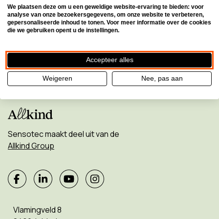
geen enkele update!
We plaatsen deze om u een geweldige website-ervaring te bieden: voor
analyse van onze bezoekersgegevens, om onze website te verbeteren,
gepersonaliseerde inhoud te tonen. Voor meer informatie over de cookies
Inschrijven voor de nieuwsbrief
die we gebruiken opent u de instellingen.
Accepteer alles
Weigeren
Nee, pas aan
Sensotec maakt deel uit van de
Allkind Group
Vlamingveld 8