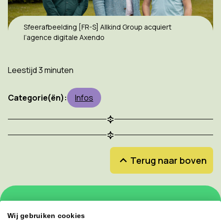
Sfeerafbeelding [FR-S] Allkind Group acquiert
l’agence digitale Axendo
Leestijd 3 minuten
Categorie(ën):
Infos
Terug naar boven
Schrijf je in voor onze nieuwsbrief en mis
Wij gebruiken cookies