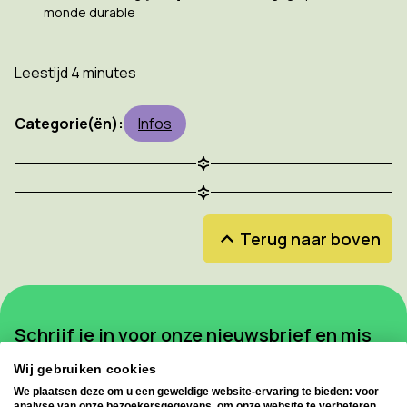
monde durable
Leestijd 4 minutes
Categorie(ën):
Infos
Terug naar boven
Schrijf je in voor onze nieuwsbrief en mis
geen enkele update!
Wij gebruiken cookies
We plaatsen deze om u een geweldige website-ervaring te bieden: voor
Inschrijven voor de nieuwsbrief
analyse van onze bezoekersgegevens, om onze website te verbeteren,