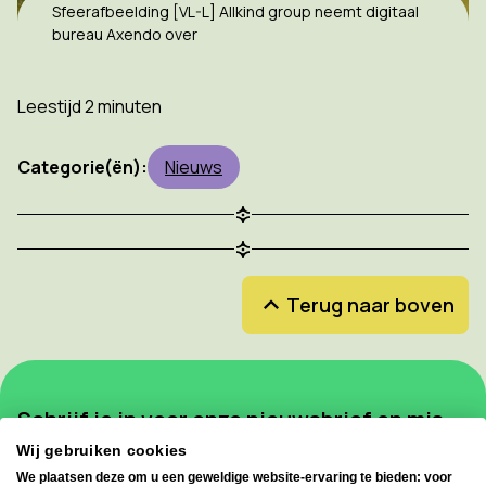
Sfeerafbeelding [VL-L] Allkind group neemt digitaal
bureau Axendo over
Leestijd 2 minuten
Categorie(ën):
Nieuws
Terug naar boven
Schrijf je in voor onze nieuwsbrief en mis
geen enkele update!
Wij gebruiken cookies
We plaatsen deze om u een geweldige website-ervaring te bieden: voor