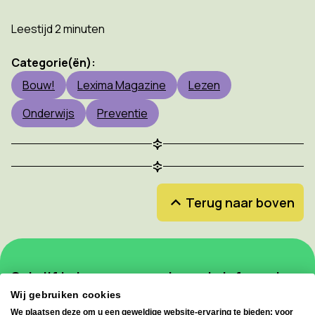
Leestijd 2 minuten
Categorie(ën):
Bouw!
Lexima Magazine
Lezen
Onderwijs
Preventie
Terug naar boven
Schrijf je in voor onze nieuwsbrief en mis
geen enkele update!
Wij gebruiken cookies
We plaatsen deze om u een geweldige website-ervaring te bieden: voor