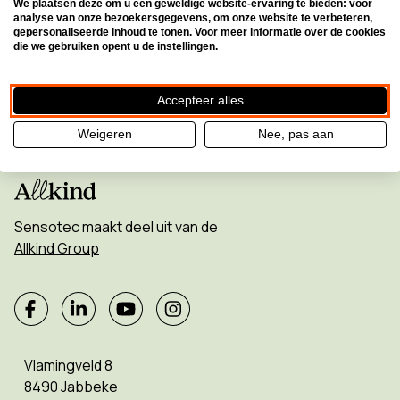
We plaatsen deze om u een geweldige website-ervaring te bieden: voor
analyse van onze bezoekersgegevens, om onze website te verbeteren,
Inschrijven voor de nieuwsbrief
gepersonaliseerde inhoud te tonen. Voor meer informatie over de cookies
die we gebruiken opent u de instellingen.
Accepteer alles
Weigeren
Nee, pas aan
Sensotec maakt deel uit van de
Allkind Group
Vlamingveld 8
8490 Jabbeke