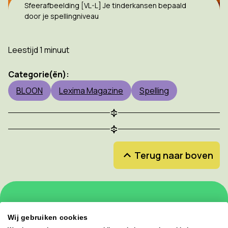
Sfeerafbeelding [VL-L] Je tinderkansen bepaald
door je spellingniveau
Leestijd 1 minuut
Categorie(ën):
BLOON
Lexima Magazine
Spelling
Terug naar boven
Schrijf je in voor onze nieuwsbrief en mis
Wij gebruiken cookies
geen enkele update!