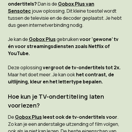
ondertitels?
Dan is de
Gobox Plus van
Sensotec
jouw oplossing. Dit kleine toestel wordt
tussen de televisie en de decoder geplaatst. Je hebt
dus geen internetverbinding nodig.
Je kan de
Gobox Plus
gebruiken
voor ‘gewone’ tv
én voor streamingsdiensten zoals Netflix of
YouTube.
Deze oplossing
vergroot de tv-ondertitels tot 2x.
Maar het doet meer. Je kan ook
het contrast, de
uitlijning, kleur en het lettertype bepalen.
Hoe kun je TV-ondertiteling laten
voorlezen?
De
Gobox Plus
leest ook de tv-ondertitels voor
.
Zo kan je een anderstalige uitzending of film volgen,
ook als je niet kan lezen. De beste eigenschap van