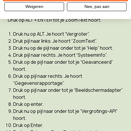
ZoomText versie 2025
Weigeren
Nee, pas aan
Ga naar het ZoomText-menu.
Druk op ALT + ENTER tot je ZoomText hoort.
Druk nu op ALT. Je hoort “Vergroter”.
Druk pijl naar links. Je hoort “ZoomText”.
Druk nu op de pijl naar onder tot je “Help” hoort.
Druk pijl naar rechts. Je hoort “Systeeminfo”.
Druk op de pijl naar onder tot je “Geavanceerd”
hoort.
Druk op pijl naar rechts. Je hoort
“Gegevensrapportage”.
Druk op pijl naar onder tot je “Beeldschermadapter”
hoort.
Druk op enter.
Druk nu op pijl naar onder tot je “Vergrotings-API”
hoort.
Druk op Enter.