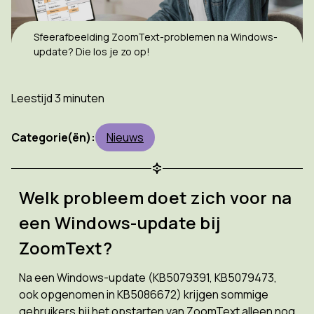
Sfeerafbeelding ZoomText-problemen na Windows-
update? Die los je zo op!
Leestijd 3 minuten
Categorie(ën):
Nieuws
Welk probleem doet zich voor na
een Windows-update bij
ZoomText?
Na een Windows-update (KB5079391, KB5079473,
ook opgenomen in KB5086672) krijgen sommige
gebruikers bij het opstarten van ZoomText alleen nog