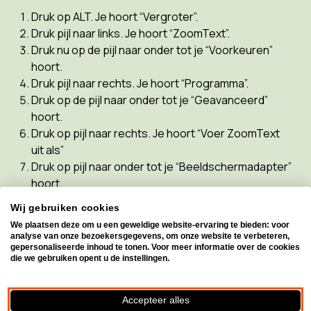
Druk op ALT. Je hoort “Vergroter”.
Druk pijl naar links. Je hoort “ZoomText”.
Druk nu op de pijl naar onder tot je “Voorkeuren”
hoort.
Druk pijl naar rechts. Je hoort “Programma”.
Druk op de pijl naar onder tot je “Geavanceerd”
hoort.
Druk op pijl naar rechts. Je hoort “Voer ZoomText
uit als”
Druk op pijl naar onder tot je “Beeldschermadapter”
hoort.
Druk op enter.
Wij gebruiken cookies
Druk nu op pijl naar onder tot je “VergrotingsAPI”
We plaatsen deze om u een geweldige website-ervaring te bieden: voor
hoort.
analyse van onze bezoekersgegevens, om onze website te verbeteren,
gepersonaliseerde inhoud te tonen. Voor meer informatie over de cookies
Druk op Enter.
die we gebruiken opent u de instellingen.
Druk op Enter om ZoomText te herstarten.
Herstart de computer.
Accepteer alles