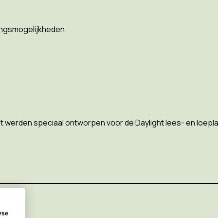
ingsmogelijkheden
t
werden
speciaal ontworpen voor
de
Daylight
lees- en loep
l
yse