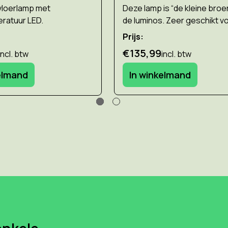
vloerlamp met
Deze lamp is “de kleine broe
ratuur LED.
de luminos. Zeer geschikt v
bureauwerk.
Prijs:
€135,99
incl. btw
incl. btw
elmand
In winkelmand