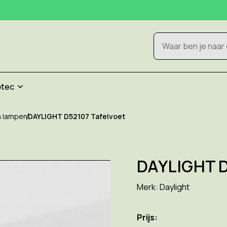
Zoeken
otec
en lampen
DAYLIGHT D52107 Tafelvoet
DAYLIGHT D
Merk:
Daylight
Prijs: