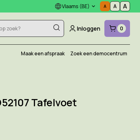
Vlaams (BE)
Inloggen
0
Maak een afspraak
Zoek een democentrum
52107 Tafelvoet