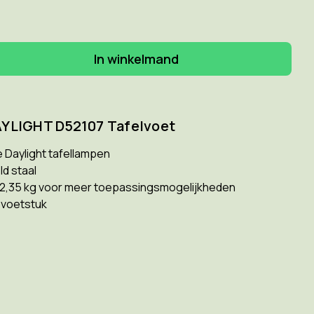
elheid
gen
GHT
7
AYLIGHT D52107 Tafelvoet
voet
e Daylight tafellampen
ld staal
 2,35 kg voor meer toepassingsmogelijkheden
d voetstuk