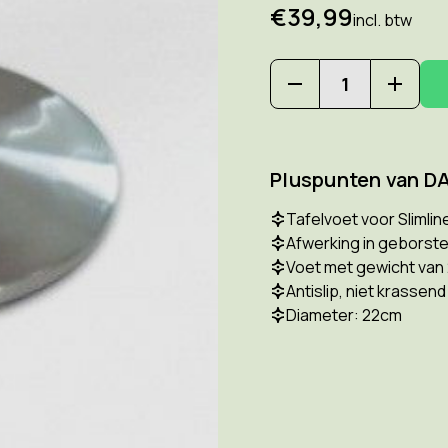
€39,99
incl. btw
Hoeveelheid
Hoeve
verlagen
verho
van
van
DAYLIGHT
DAYLI
D52107
D5210
Pluspunten van D
Tafelvoet
Tafel
Tafelvoet voor Slimlin
Afwerking in geborste
Voet met gewicht van
Antislip, niet krassen
Diameter: 22cm