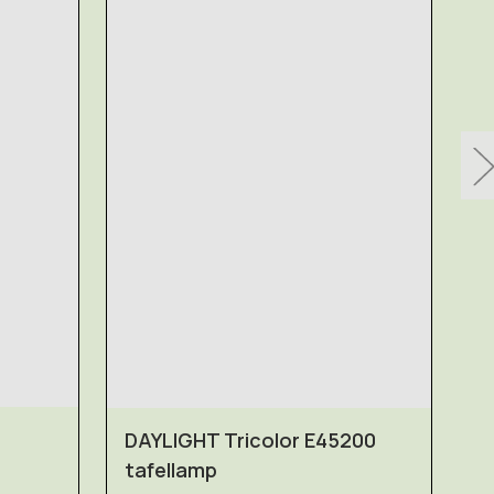
DAYLIGHT Tricolor E45200
D
tafellamp
L