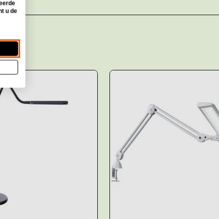
seerde
nt u de