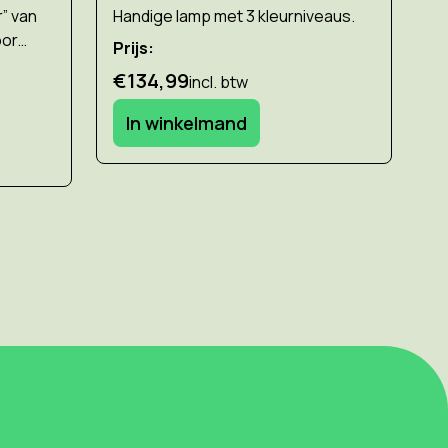
r” van
Handige lamp met 3 kleurniveaus.
Ee
oor
ov
Prijs:
Pr
€134,99
incl. btw
€
In winkelmand