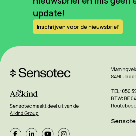
nieuwsbrief en mis geen 
update!
Inschrijven voor de nieuwsbrief
Vlamingvel
8490 Jabb
TEL: 050 3
BTW: BE 0
Routebesch
Sensotec maakt deel uit van de
Allkind Group
Sensote