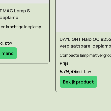
T MAG Lamp S
Loeplamp
en krachtige loeplamp
DAYLIGHT Halo GO e252
ncl. btw
verplaatsbare loeplam
elmand
Compacte lamp met vergroo
Prijs:
€79,99
incl. btw
Bekijk product