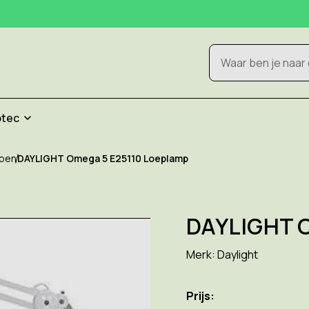
Zoeken
otec
epen
DAYLIGHT Omega 5 E25110 Loeplamp
DAYLIGHT O
Merk:
Daylight
Prijs: