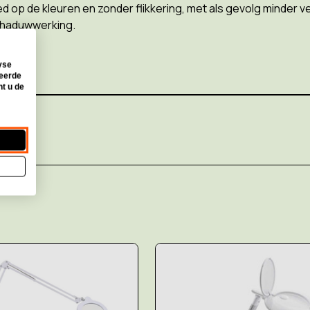
oed op de kleuren en zonder flikkering, met als gevolg minder
chaduwwerking.
yse
seerde
nt u de