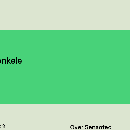
enkele
d 8
Over Sensotec