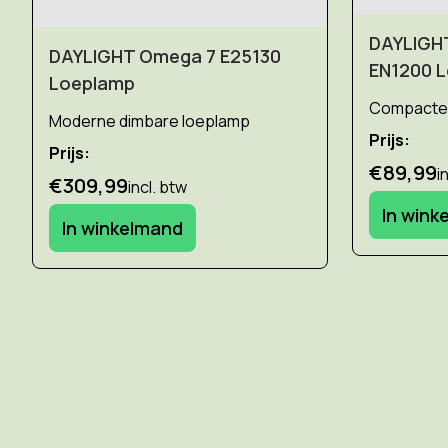
DAYLIGH
DAYLIGHT Omega 7 E25130
EN1200 
Loeplamp
Compacte 
Moderne dimbare loeplamp
Prijs:
Prijs:
€89,99
i
€309,99
incl. btw
In wink
In winkelmand