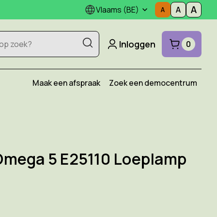
Vlaams (BE)
Inloggen
0
Maak een afspraak
Zoek een democentrum
mega 5 E25110 Loeplamp