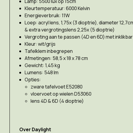
Lamp: 5500 lux op 15cm
Kleurtemperatuur: 6000 Kelvin
Energieverbruik: 11W
Loep: acryl lens, 1,75x (3 dioptrie), diameter 12,7c
& extra vergrotingslens 2,25x (5 dioptrie)
Vergroting aan te passen (4D en 6D) met inklikbar
Kleur: wit/grijs
Tafelklem inbegrepen
Afmetingen: 58,5 x 18 x 78 cm
Gewicht: 1,45 kg
Lumens: 548 lm
Opties:
zware tafelvoet E52080
vloervoet op wielen D53060
lens 4D & 6D (4 dioptrie)
Over Daylight