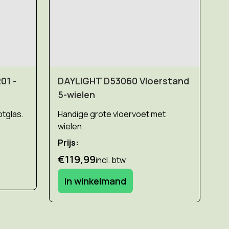
01 -
DAYLIGHT D53060 Vloerstand
p
5-wielen
tglas.
Handige grote vloervoet met
wielen.
Prijs:
€119,99
incl. btw
In winkelmand