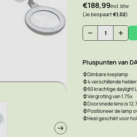
€188,99
incl. btw
(Je bespaart
€1,02
)
Hoeveelheid
Hoeve
verlagen
verho
van
van
DAYLIGHT
DAYLI
Omega
Omeg
Pluspunten van D
5
5
E25110
E2511
Loeplamp
Loepl
Dimbare loeplamp
4 verschillende helde
60 krachtige daylight 
Vergroting van 1.75x
Doorsnede lens is 12,
Positioneer de lamp o
Heel geschikt voor ho