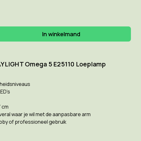
elheid
gen
GHT
a
AYLIGHT Omega 5 E25110 Loeplamp
0
amp
rheidsniveaus
LED’s
7 cm
veral waar je wil met de aanpasbare arm
bby of professioneel gebruik