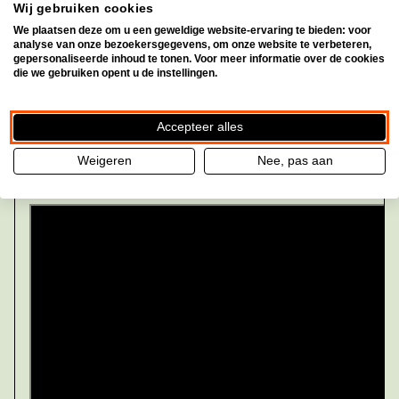
Wij gebruiken cookies
Afbeeldingen vastleggen voor
We plaatsen deze om u een geweldige website-ervaring te bieden: voor
toekomstig gebruik
analyse van onze bezoekersgegevens, om onze website te verbeteren,
gepersonaliseerde inhoud te tonen. Voor meer informatie over de cookies
die we gebruiken opent u de instellingen.
Tekst scannen, bekijken en
lezen
Accepteer alles
Weigeren
Nee, pas aan
SuperNova's nieuwe Doc Reader