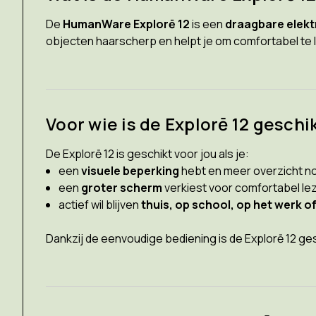
De
HumanWare Explorē 12
is een
draagbare elek
objecten haarscherp en helpt je om comfortabel te le
Voor wie is de Explorē 12 geschi
De Explorē 12 is geschikt voor jou als je:
een
visuele beperking
hebt en meer overzicht n
een
groter scherm
verkiest voor comfortabel le
actief wil blijven
thuis, op school, op het werk 
Dankzij de eenvoudige bediening is de Explorē 12 ge