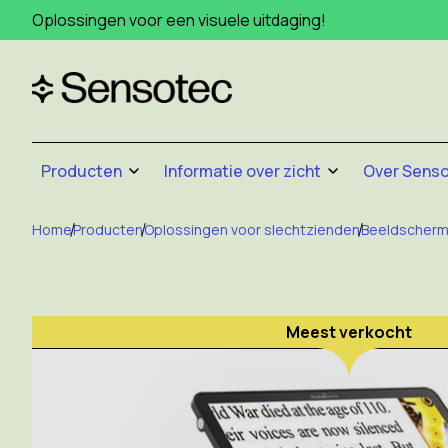
Oplossingen voor een visuele uitdaging!
Producten
Informatie over zicht
Over Sens
Home
Producten
Oplossingen voor slechtzienden
Beeldscher
Meest verkocht