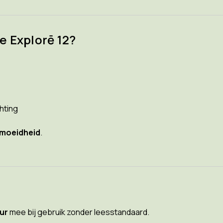
e Explorē 12?
hting
moeidheid
.
uur
mee bij gebruik zonder leesstandaard.