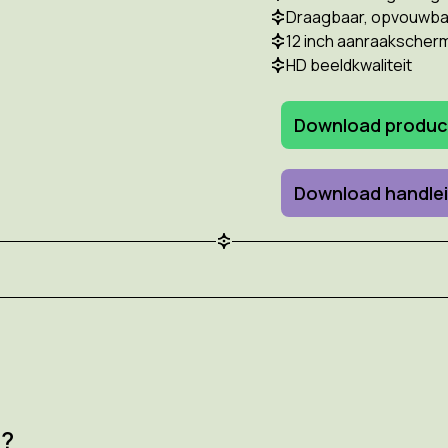
Draagbaar, opvouwbaa
12 inch aanraakscher
HD beeldkwaliteit
Download produc
Download handlei
2?