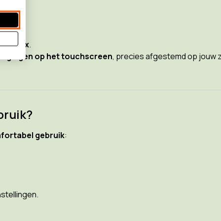
2?
 tot 30x
.
egingen op het touchscreen
, precies afgestemd op jouw zi
bruik?
mfortabel gebruik
:
stellingen.