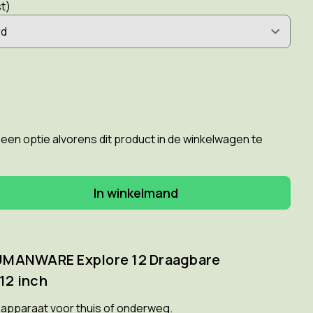
st)
een optie alvorens dit product in de winkelwagen te
elheid
gen
NWARE
re
UMANWARE Explore 12 Draagbare
bare
12 inch
schermloep
sapparaat voor thuis of onderweg.