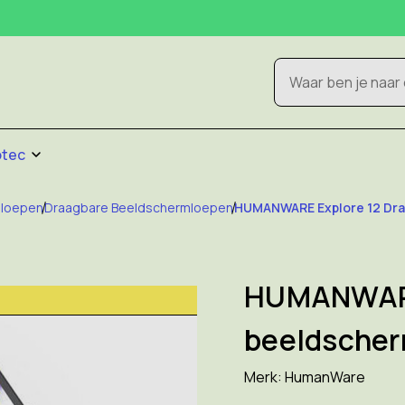
Zoeken
otec
mloepen
Draagbare Beeldschermloepen
HUMANWARE Explore 12 Dra
HUMANWARE
beeldscher
Merk:
HumanWare