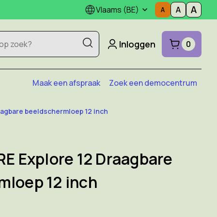
Vlaams (BE)
Inloggen
0
Maak een afspraak
Zoek een democentrum
agbare beeldschermloep 12 inch
 Explore 12 Draagbare
mloep 12 inch