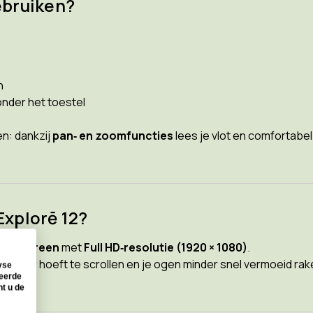
ebruiken?
n
 onder het toestel
n: dankzij
pan‑ en zoomfuncties
lees je vlot en comfortabel
Explorē 12?
touchscreen
met
Full HD‑resolutie (1920 × 1080)
.
e minder hoeft te scrollen en je ogen minder snel vermoeid ra
yse
seerde
nt u de