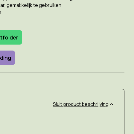
r, gemakkelijk te gebruiken
m
tfolder
ding
product beschrijving