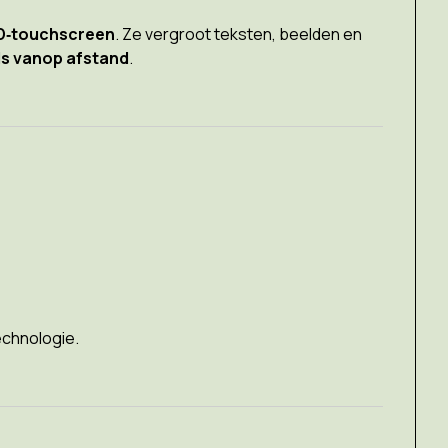
HD‑touchscreen
. Ze vergroot teksten, beelden en
als vanop afstand
.
technologie.