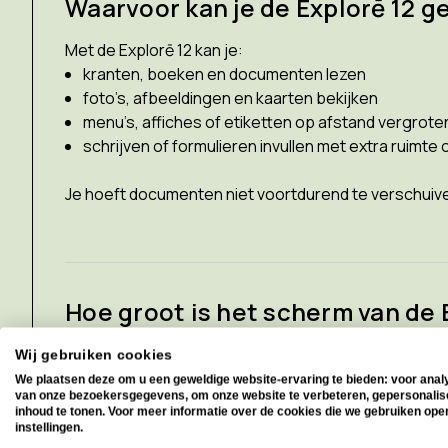
Waarvoor kan je de Explorē 12 g
Met de Explorē 12 kan je:
kranten, boeken en documenten lezen
foto’s, afbeeldingen en kaarten bekijken
menu’s, affiches of etiketten op afstand vergrote
schrijven of formulieren invullen met extra ruimte
Je hoeft documenten niet voortdurend te verschuive
Hoe groot is het scherm van de 
De Explorē 12 heeft een
12‑inch (30 cm) IPS LCD‑
Wij gebruiken cookies
Het grote scherm geeft je
meer overzicht
, zodat j
We plaatsen deze om u een geweldige website-ervaring te bieden: voor anal
van onze bezoekersgegevens, om onze website te verbeteren, gepersonali
inhoud te tonen. Voor meer informatie over de cookies die we gebruiken ope
instellingen.