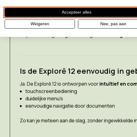
Hoe sterk vergroot de Explorē 1
Accepteer alles
Weigeren
Nee, pas aan
De Explorē 12 biedt een
traploze vergroting van 2x
Je past de vergroting eenvoudig aan met
vingerbew
Is de Explorē 12 eenvoudig in ge
Ja. De Explorē 12 is ontworpen voor
intuïtief en co
touchscreenbediening
duidelijke menu’s
eenvoudige navigatie door documenten
Zo kan je meteen aan de slag, zonder ingewikkelde in