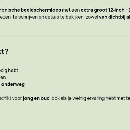
tronische beeldschermloep
met een
extra groot 12‑inch 
zen, te schrijven en details te bekijken, zowel
van dichtbij 
kt?
odig hebt
zen
of onderweg
schikt voor
jong en oud
, ook als je weinig ervaring hebt met 