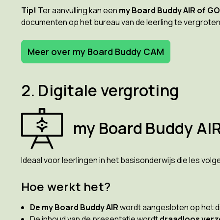
Tip!
Ter aanvulling kan een
my Board Buddy AIR of GO
documenten op het bureau van de leerling te vergroten
Meer over my Board Buddy CAM
2. Digitale vergroting
my Board Buddy AI
Ideaal voor leerlingen in het basisonderwijs die les vol
Hoe werkt het?
De my Board Buddy AIR
wordt aangesloten op het dig
De inhoud van de presentatie wordt
draadloos verz