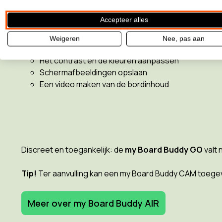
De my
Board Buddy GO
wordt aangesloten op het dig
Accepteer alles
De inhoud van de presentatie wordt draadloos verzond
Met de
my Board Buddy-app
kan de leerling:
Weigeren
Nee, pas aan
Een beeld vergroten
Het contrast en de kleuren aanpassen
Schermafbeeldingen opslaan
Een video maken van de bordinhoud
Discreet en toegankelijk: de
my Board Buddy GO
valt 
Tip!
Ter aanvulling kan een my Board Buddy CAM toeg
Meer over my Board Buddy AIR