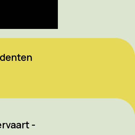
udenten
”
rvaart -