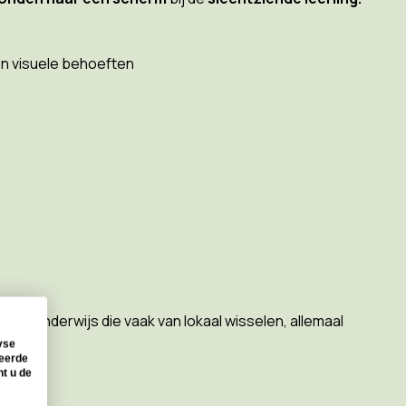
en visuele behoeften
oger onderwijs die vaak van lokaal wisselen, allemaal
yse
seerde
nt u de