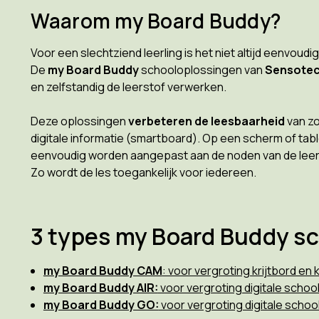
Waarom my Board Buddy?
Voor een slechtziend leerling is het niet altijd eenvoud
De
my Board Buddy
schooloplossingen van
Sensote
en zelfstandig de leerstof verwerken.
Deze oplossingen
verbeteren de leesbaarheid
van zo
digitale informatie (smartboard). Op een scherm of table
eenvoudig worden aangepast aan de noden van de leerl
Zo wordt de les toegankelijk voor iedereen.
3 types my Board Buddy s
my Board Buddy CAM
: voor vergroting krijtbord en
my Board Buddy AIR:
voor vergroting digitale school
my Board Buddy GO:
voor vergroting digitale school