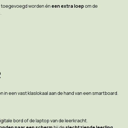
toegevoegd worden én
een extra loep
om de
.
R
gen in een vast klaslokaal aan de hand van een smartboard.
itale bord of de laptop van de leerkracht.
onden naar een scherm
bij de
slechtziende leerling.