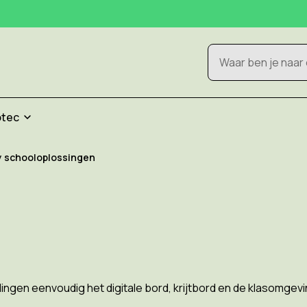
Zoeken
otec
y schooloplossingen
ngen eenvoudig het digitale bord, krijtbord en de klasomge