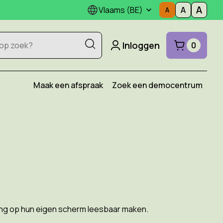
Vlaams (BE)
Inloggen
0
Maak een afspraak
Zoek een democentrum
ving op hun eigen scherm leesbaar maken.