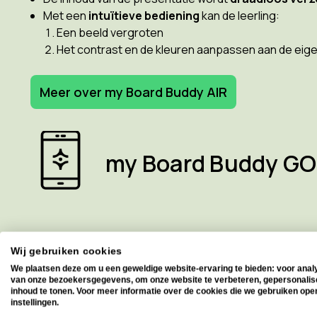
Met een
intuïtieve bediening
kan de leerling:
Een beeld vergroten
Het contrast en de kleuren aanpassen aan de eig
Meer over my Board Buddy AIR
my Board Buddy GO
Ideaal voor middelbare scholieren en studenten in het h
Wij gebruiken cookies
uitgerust met een smartboard.
We plaatsen deze om u een geweldige website-ervaring te bieden: voor anal
van onze bezoekersgegevens, om onze website te verbeteren, gepersonali
inhoud te tonen. Voor meer informatie over de cookies die we gebruiken ope
Hoe werkt het?
instellingen.