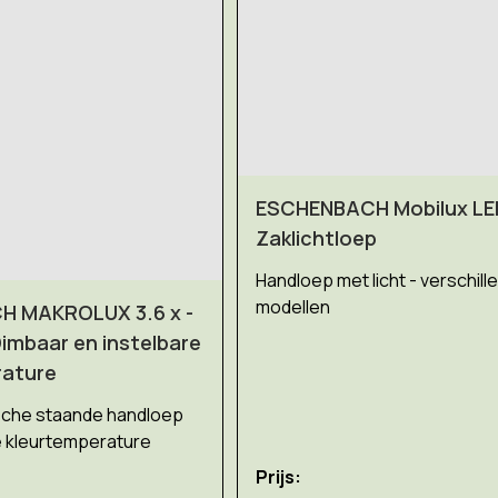
ESCHENBACH Mobilux LED
Zaklichtloep
Handloep met licht - verschill
modellen
 MAKROLUX 3.6 x -
Dimbaar en instelbare
rature
ische staande handloep
e kleurtemperature
Prijs: