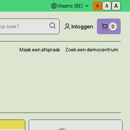
Vlaams (BE)
Inloggen
0
Maak een afspraak
Zoek een democentrum