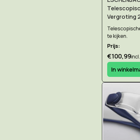
Telescopisc
Vergroting 2
Telescopische 
te kijken.
Prijs:
€100,99
incl
In winkel