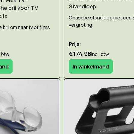
Standloep
he bril voor TV
.1x
Optische standloep met een 
vergroting.
bril om naar tv of films
Prijs:
€174,98
. btw
incl. btw
mand
In winkelmand