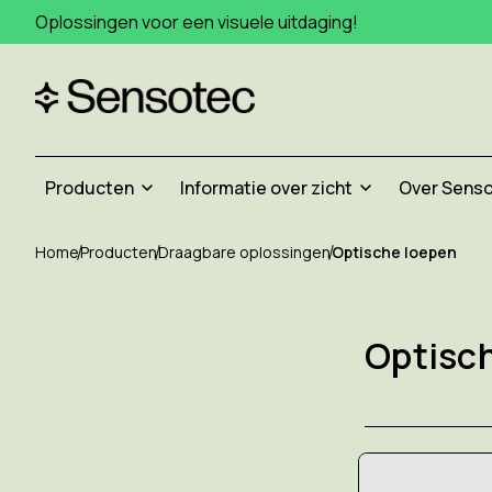
Oplossingen voor een visuele uitdaging!
Producten
Informatie over zicht
Over Sens
Home
Producten
Draagbare oplossingen
Optische loepen
Optisc