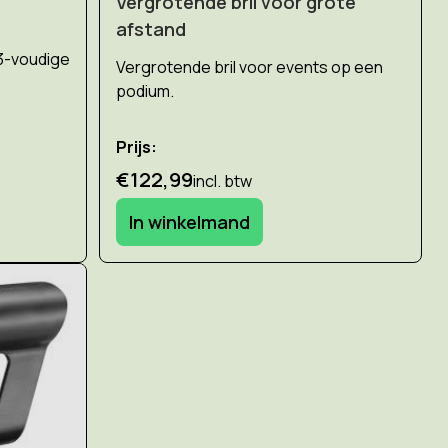
Vergrotende bril voor grote
afstand
3-voudige
Vergrotende bril voor events op een
podium.
Prijs:
€122,99
incl. btw
In winkelmand