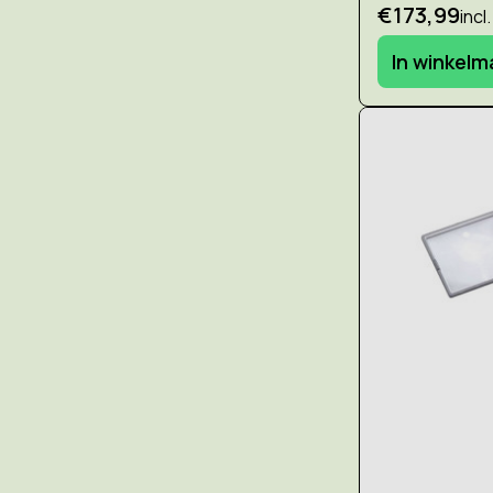
€173,99
incl
In winkel