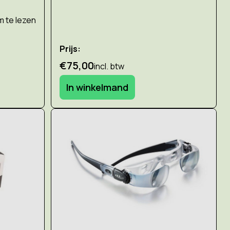
 te lezen
Prijs:
€75,00
incl. btw
In winkelmand