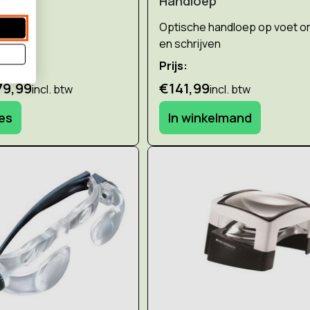
Handloep
Optische handloep op voet om
en schrijven
Prijs:
79,99
€141,99
incl. btw
incl. btw
ies
In winkelmand