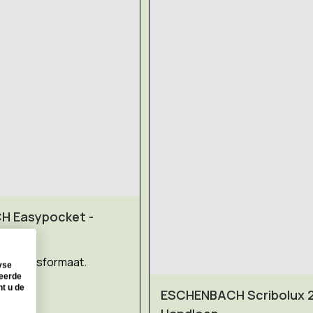
 Easypocket -
p
 bankpasformaat.
yse
seerde
nt u de
ESCHENBACH Scribolux 2