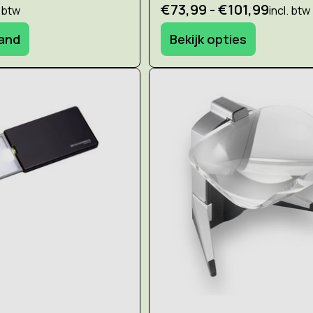
€73,99 - €101,99
. btw
incl. btw
mand
Bekijk opties