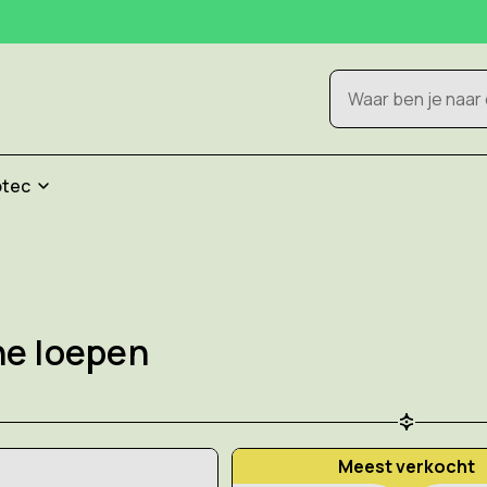
Zoeken
otec
he loepen
Meest verkocht