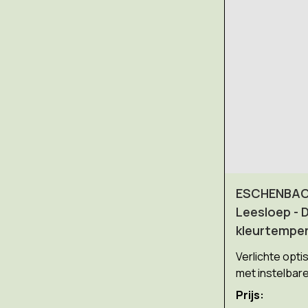
ESCHENBACH
Leesloep - 
kleurtempe
Verlichte opt
met instelbar
Prijs: