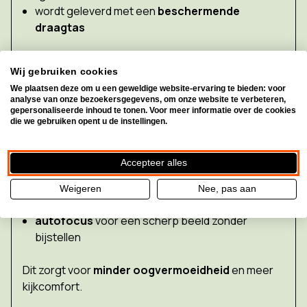
wordt geleverd met een
beschermende
draagtas
Ideaal om mee te nemen naar de winkel, op reis of
Wij gebruiken cookies
op bezoek.
We plaatsen deze om u een geweldige website-ervaring te bieden: voor
analyse van onze bezoekersgegevens, om onze website te verbeteren,
Heeft de MANO 6 extra kijkfuncties?
gepersonaliseerde inhoud te tonen. Voor meer informatie over de cookies
die we gebruiken opent u de instellingen.
Ja. De MANO 6 beschikt over:
Accepteer alles
meerdere contrast- en kleurmodi
beeld bevriezen (freeze‑functie)
Weigeren
Nee, pas aan
foto’s opslaan
in het interne geheugen
autofocus
voor een scherp beeld zonder
bijstellen
Dit zorgt voor
minder oogvermoeidheid
en meer
kijkcomfort.