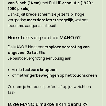
van 6 inch (14 cm)
met
Full HD‑resolutie (1920 ×
1080 pixels)
.
Dankzij dit brede scherm zie je zelfs bij hoge
vergroting
meerdere letters tegelijk
, wat het
leesritme aangenaam houdt.
Hoe sterk vergroot de MANO 6?
De MANO 6 biedt een
traploze vergroting van
ongeveer 2x tot 35x
.
Je past de vergroting eenvoudig aan:
via de
tastbare knoppen
of met
vingerbewegingen op het touchscreen
Zo stem je het beeld perfect af op jouw zicht en
taak.
Is de MANO 6 makkelijk in gebruik?