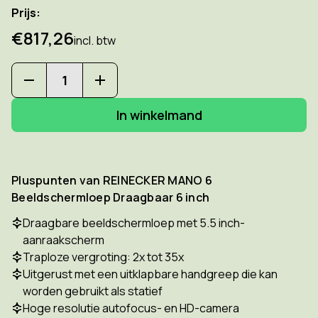
Prijs:
€817,26
incl. btw
Hoeveelheid
Hoeveelheid
verlagen
verhogen
van
van
REINECKER
REINECKER
MANO
MANO
6
6
Beeldschermloep
Beeldschermloep
Draagbaar
Draagbaar
Pluspunten van REINECKER MANO 6
6
6
Beeldschermloep Draagbaar 6 inch
inch
inch
Draagbare beeldschermloep met 5.5 inch-
aanraakscherm
Traploze vergroting: 2x tot 35x
Uitgerust met een uitklapbare handgreep die kan
worden gebruikt als statief
Hoge resolutie autofocus- en HD-camera