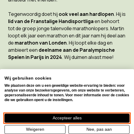
Tegenwoordig doet hij
ook veel aan hardlopen
. Hij is
lid van de Franstalige Handisportliga
en behoort
tot de groep jonge talenvolle marathonlopers. Martin
loopt elk jaar een marathon en dit jaar nam hij deel aan
de
marathon van Londen
. Hij loopt elke dag en
ambieert een
deelname aan de Paralympische
Spelen in Parijs in 2024
. Wij duimen alvast mee!
Voor Martin is sport een
belangrijk onderdeel
van
zijn leven. Het stelt hem in staat
te presteren en
Wij gebruiken cookies
zichzelf te overtreffen
. Zo kan hij ook laten zien dat
We plaatsen deze om u een geweldige website-ervaring te bieden: voor
analyse van onze bezoekersgegevens, om onze website te verbeteren,
zijn handicap geen belemmering is
. Soms slaagt hij
gepersonaliseerde inhoud te tonen. Voor meer informatie over de cookies
er tijdens wedstrijden zelfs in om hoger te eindigen
die we gebruiken opent u de instellingen.
dan valide deelnemers.
Accepteer alles
Martin volgt daarnaast graag verschillende
sportwedstrijden op TV: wielrennen, voetbal, tennis,
Weigeren
Nee, pas aan