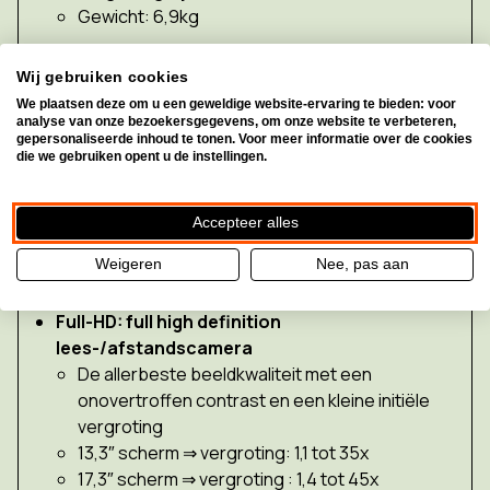
Gewicht: 6,9kg
HD of Full-HD lees-/afstandscamera?
Wij gebruiken cookies
We plaatsen deze om u een geweldige website-ervaring te bieden: voor
Geef je voorkeur aan compact en een zeer goede
analyse van onze bezoekersgegevens, om onze website te verbeteren,
beeldkwaliteit of is een superieure beeldkwaliteit
gepersonaliseerde inhoud te tonen. Voor meer informatie over de cookies
die we gebruiken opent u de instellingen.
voor jou een must?
HD: high definition lees-/afstandscamera
Accepteer alles
Zeer goede beeldkwaliteit
Weigeren
Nee, pas aan
13,3″ scherm ⇒ vergroting: 1,3 tot 35x
17,3″ scherm ⇒ vergroting : 1,7 tot 45x
Full-HD: full high definition
lees-/afstandscamera
De allerbeste beeldkwaliteit met een
onovertroffen contrast en een kleine initiële
vergroting
13,3″ scherm ⇒ vergroting: 1,1 tot 35x
17,3″ scherm ⇒ vergroting : 1,4 tot 45x